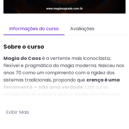
Informações do curso
Avaliações
Sobre o curso
Magia do Caos
é a vertente mais iconoclasta,
flexível e pragmática da magia moderna. Nasceu nos
anos 70 como um rompimento com a rigidez dos
sistemas tradicionais, propondo que
crença é uma
ferramenta — não uma verdade
. Este curso
introdutório te ensina a operar magia com foco em
resultado, usando símbolos, sigilos, servidores e
estados alterados de consciência, sem precisar de
Exibir Mais
mitologia fixa, robe cerimonial ou altar de mogno.
Você vai aprender os fundamentos do paradigma