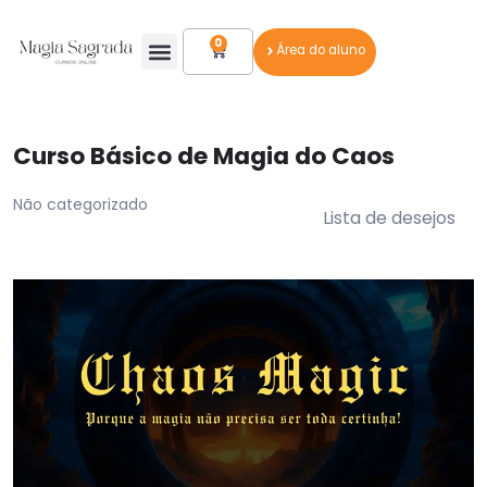
0
Área do aluno
Todos Os Cursos
Quem somos
Curso Básico de Magia do Caos
Não categorizado
Lista de desejos