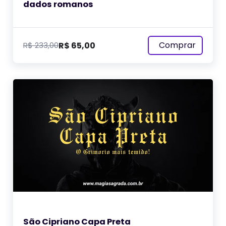
dados romanos
Comprar
R$
65,00
R$
233,00
São Cipriano Capa Preta