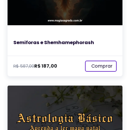
Semiforas e Shemhamephorash
Comprar
R$
187,00
R$
587,00